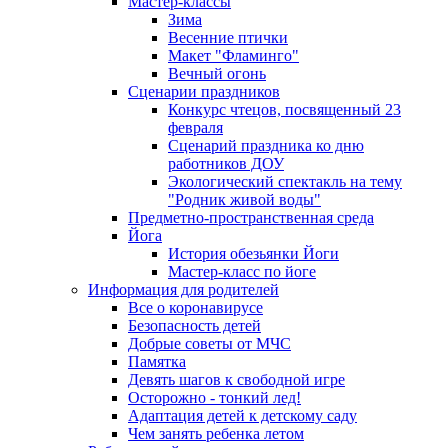
Мастер-классы
Зима
Весенние птички
Макет "Фламинго"
Вечный огонь
Сценарии праздников
Конкурс чтецов, посвященный 23
февраля
Сценарий праздника ко дню
работников ДОУ
Экологический спектакль на тему
"Родник живой воды"
Предметно-пространственная среда
Йога
История обезьянки Йоги
Мастер-класс по йоге
Информация для родителей
Все о коронавирусе
Безопасность детей
Добрые советы от МЧС
Памятка
Девять шагов к свободной игре
Осторожно - тонкий лед!
Адаптация детей к детскому саду
Чем занять ребенка летом