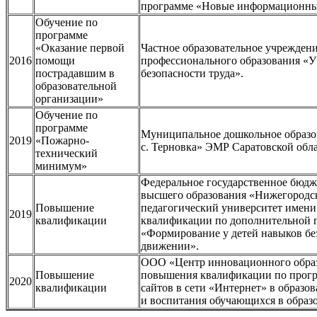
программе «Новые информационные
Обучение по
программе
«Оказание первой
Частное образовательное учрежден
2016
помощи
профессионального образования «У
пострадавшим в
безопасности труда».
образовательной
организации»
Обучение по
программе
Муниципальное дошкольное образов
2019
«Пожарно-
с. Терновка» ЭМР Саратовской обла
технический
минимум»
Федеральное государственное бюдж
высшего образования «Нижегородс
Повышение
педагогический университет имен
2019
квалификации
квалификации по дополнительной 
«Формирование у детей навыков бе
движении».
ООО «Центр инновационного образ
Повышение
повышения квалификации по прогр
2020
квалификации
сайтов в сети «Интернет» в образов
и воспитания обучающихся в образ