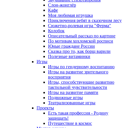
Слон-жонглёр
Кафе
Моя любимая игрушка
Приключения ребят в сказочном лесу
Сюжетно-ролевая игра "Ферма"
Колобок
Описательный рассказ по картине
По мотивам хохломской росписи
Юные граждане России
Сказка про то, как борщ варили
Полезные витаминки
Игры
Игры по гендерному воспитанию
Игры на развитие зрительного
восприятия
Игры, способствующие развитию
тактильной чувствительности
Игры на развитие памяти
Подвижные игры
Театрализованные игры
Проекты
Есть такая профессия - Родину
защищать!
Путешествие в космос